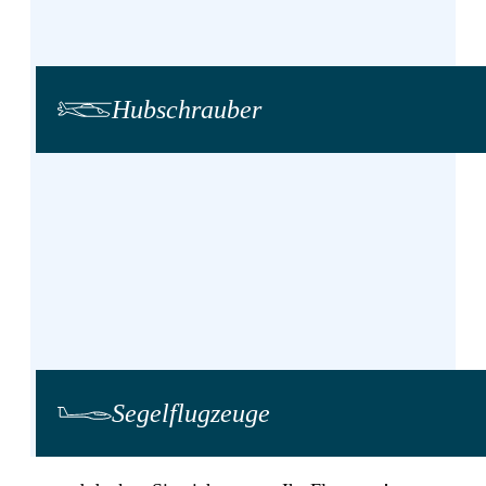
Hub­schrauber
Segel­flug­zeuge