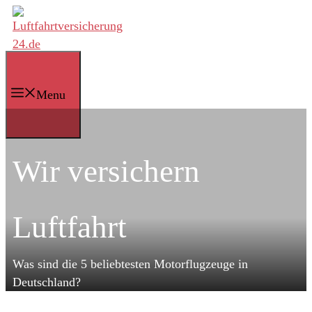
Zum
Inhalt
springen
Menu
Wir versichern
Luftfahrt
Was sind die 5 beliebtesten Motorflugzeuge in
Deutschland?