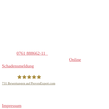
info@gutzweiler.de
Mo – Do: 09:00 – 12:00 Uhr
und 13:00 – 16:00 Uhr
Fr: 09:00 – 12:00 Uhr
Bei einem akuten Schadensfall,
Telefon
0761 888662-11
(außerhalb der Bürozeiten) oder zur
Online
Schadensmeldung
731
Bewertungen auf ProvenExpert.com
Adrian Gutzweiler Versicherungsmakler GmbH & Co. KG
Rechtliches
Impressum