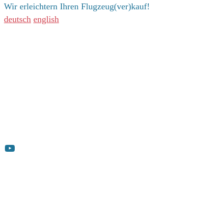
Wir erleichtern Ihren Flugzeug(ver)kauf!
deutsch
english
Adresse
Adrian Gutzweiler
Versicherungsmakler GmbH & Co. KG
Luftfahrt- und Flugzeugversicherungen
Johannes-Brahms-Straße 3
79189 Bad Krozingen
YouTube
Kontakt
T 0761 888662-0
F 0761 888662-22