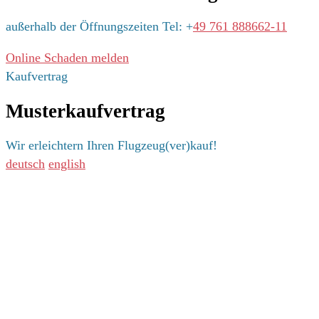
außerhalb der Öffnungszeiten Tel: +
49 761 888662-11
Online Schaden melden
Kaufvertrag
Musterkaufvertrag
Wir erleichtern Ihren Flugzeug(ver)kauf!
deutsch
english
Adresse
Adrian Gutzweiler
Versicherungsmakler GmbH & Co. KG
Luftfahrt- und Flugzeugversicherungen
Johannes-Brahms-Straße 3
79189 Bad Krozingen