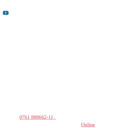
YouTube
Kontakt
T 0761 888662-0
F 0761 888662-22
info@gutzweiler.de
Mo – Do: 09:00 – 12:00 Uhr
und 13:00 – 16:00 Uhr
Fr: 09:00 – 12:00 Uhr
Bei einem akuten Schadensfall,
Telefon
0761 888662-11
(außerhalb der Bürozeiten) oder zur
Online