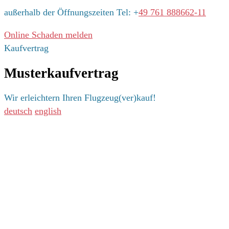
außerhalb der Öffnungszeiten Tel: +
49 761 888662-11
Online Schaden melden
Kaufvertrag
Musterkaufvertrag
Wir erleichtern Ihren Flugzeug(ver)kauf!
deutsch
english
Adresse
Adrian Gutzweiler
Versicherungsmakler GmbH & Co. KG
Luftfahrt- und Flugzeugversicherungen
Johannes-Brahms-Straße 3
79189 Bad Krozingen