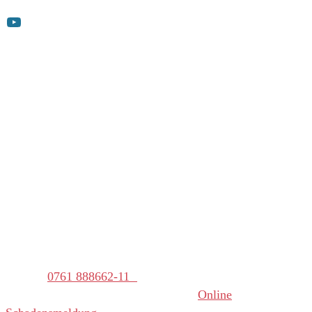
YouTube
Kontakt
T 0761 888662-0
F 0761 888662-22
info@gutzweiler.de
Mo – Do: 09:00 – 12:00 Uhr
und 13:00 – 16:00 Uhr
Fr: 09:00 – 12:00 Uhr
Bei einem akuten Schadensfall,
Telefon
0761 888662-11
(außerhalb der Bürozeiten) oder zur
Online